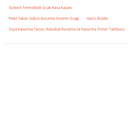
Stokerli Termoblok Sıcak Hava Kazanı
Pelet Yakan Gübre Kurutma Sistemi Ocağı
Harici Boyler
Soya Kavurma Tesisi, Hububat Kurutma ve Kavurma Döner Tamburu
DEHA SOLAR TERMOSİFON
DEHA 30 KOMBİNE KALORİFER KAZANI & KAT KALORİFERİ
KAZANI